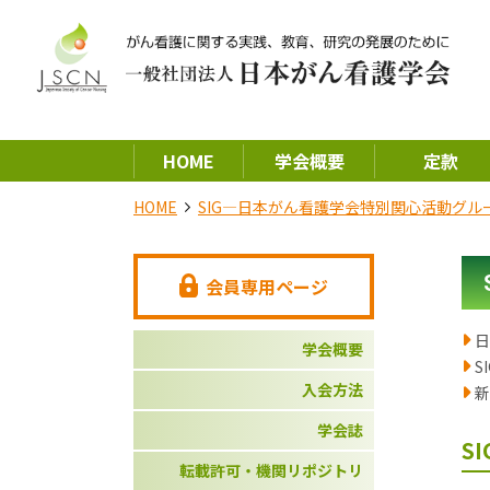
HOME
学会概要
定款
HOME
SIG―日本がん看護学会特別関心活動グル
会員専用ページ
日
学会概要
S
入会方法
新
学会誌
S
転載許可・機関リポジトリ