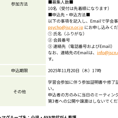
■募集人数■
参加方法
10名（受付は先着順になります）
■申込先・申込方法■
以下の事項を記入し、Emailで学
psycho@jscn.or.jp
にお申し込みくだ
① 氏名（ふりがな）
② 会員番号
③ 連絡先（電話番号およびEmail）
なお、連絡先のEmailは、
info@jscn.
す。
申込期限
2025年11月20日（木）17時
学習会参加に伴う参加証明書や修了
い。
その他
申込者の方のみに当日のミーティング
第3者への公開や譲渡はしないでく
ーマグループ名：小児・AYA世代がん看護