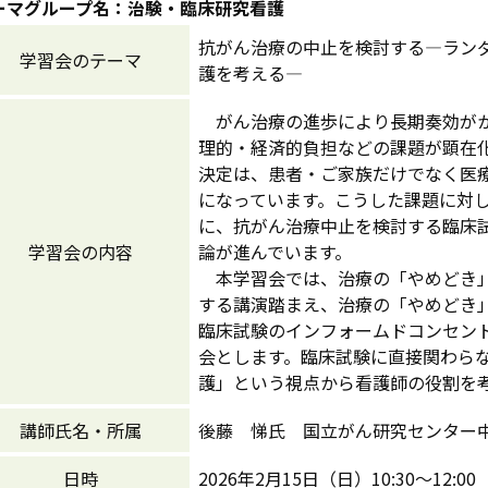
ーマグループ名：治験・臨床研究看護
抗がん治療の中止を検討する―ラン
学習会のテーマ
護を考える―
がん治療の進歩により長期奏効がか
理的・経済的負担などの課題が顕在
決定は、患者・ご家族だけでなく医
になっています。こうした課題に対し
に、抗がん治療中止を検討する臨床
学習会の内容
論が進んでいます。
本学習会では、治療の「やめどき」
する講演踏まえ、治療の「やめどき
臨床試験のインフォームドコンセン
会とします。臨床試験に直接関わら
護」という視点から看護師の役割を
講師氏名・所属
後藤 悌氏 国立がん研究センター
日時
2026年2月15日（日）10:30～12:00