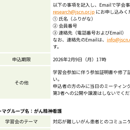
以下の事項を記入し、Emailで学
research@jscn.or.jp
にお申し込みく
① 氏名（ふりがな）
② 会員番号
③ 連絡先（電話番号およびEmail）
なお、連絡先のEmailは、
info@jscn.
す。
申込期限
2026年2月9日（月）17時
学習会参加に伴う参加証明書や修了
い。
その他
申込者の方のみに当日のミーティング
第3者への公開や譲渡はしないでく
ーマグループ名：がん精神看護
学習会のテーマ
対応が難しいがん患者とのコミュニ