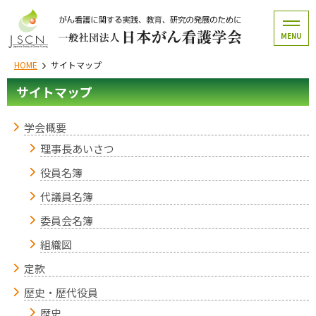
MENU
HOME
サイトマップ
サイトマップ
学会概要
理事長あいさつ
役員名簿
代議員名簿
委員会名簿
組織図
定款
歴史・歴代役員
歴史